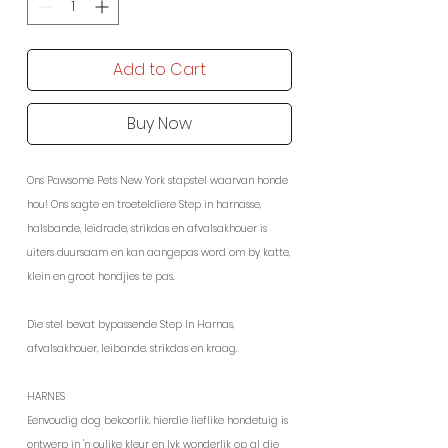
Add to Cart
Buy Now
Ons Pawsome Pets New York stapstel waarvan honde
hou! Ons sagte en troeteldiere Step in harnasse,
halsbande, leidrade, strikdas en afvalsakhouer is
uiters duursaam en kan aangepas word om by katte,
klein en groot hondjies te pas.
Die stel bevat bypassende Step In Harnas,
afvalsakhouer, leibande, strikdas en kraag.
HARNES
Eenvoudig dog bekoorlik, hierdie lieflike hondetuig is
ontwerp in 'n oulike kleur en lyk wonderlik op al die