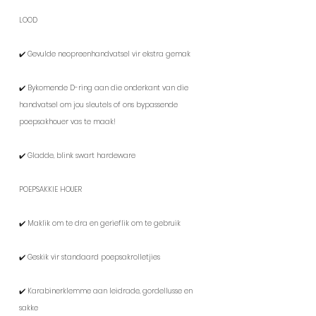
LOOD
✔️ Gevulde neopreenhandvatsel vir ekstra gemak
✔️ Bykomende D-ring aan die onderkant van die
handvatsel om jou sleutels of ons bypassende
poepsakhouer vas te maak!
✔️ Gladde, blink swart hardeware
POEPSAKKIE HOUER
✔️ Maklik om te dra en gerieflik om te gebruik
✔️ Geskik vir standaard poepsakrolletjies
✔️ Karabinerklemme aan leidrade, gordellusse en
sakke