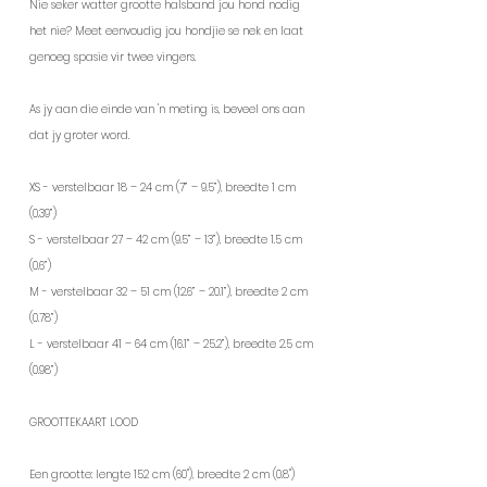
Nie seker watter grootte halsband jou hond nodig
het nie? Meet eenvoudig jou hondjie se nek en laat
genoeg spasie vir twee vingers.
As jy aan die einde van 'n meting is, beveel ons aan
dat jy groter word.
XS - verstelbaar 18 – 24 cm (7” – 9.5”), breedte 1 cm
(0.39”)
S - verstelbaar 27 – 42 cm (9.5” – 13”), breedte 1.5 cm
(0.6”)
M - verstelbaar 32 – 51 cm (12.6” – 20.1”), breedte 2 cm
(0.78”)
L - verstelbaar 41 – 64 cm (16.1” – 25.2”), breedte 2.5 cm
(0.98”)
GROOTTEKAART LOOD
Een grootte: lengte 152 cm (60"), breedte 2 cm (0.8")