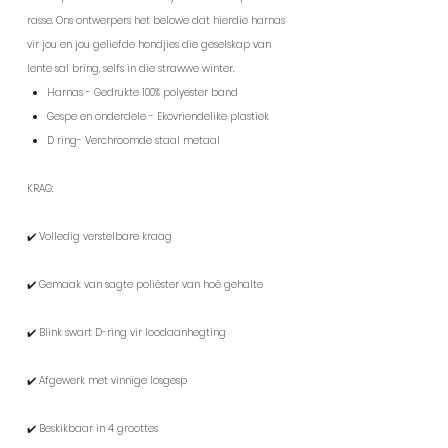
rasse. Ons ontwerpers het belowe dat hierdie harnas
vir jou en jou geliefde hondjies die geselskap van
lente sal bring, selfs in die strawwe winter.
Harnas - Gedrukte 100% polyester band
Gespe en onderdele - Ekovriendelike plastiek
D ring- Verchroomde staal metaal
KRAG:
✔️ Volledig verstelbare kraag
✔️ Gemaak van sagte poliëster van hoë gehalte
✔️ Blink swart D-ring vir loodaanhegting
✔️ Afgewerk met vinnige losgesp
✔️ Beskikbaar in 4 groottes