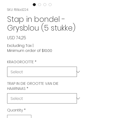
SKU: f86cd224
Stap in bondel -
Grysblou (5 stukke)
Price
USD 74,25
Excluding Tax
|
Minimum order of $10.00
KRAGGROOTTE
*
TRAP IN DIE GROOTTE VAN DIE
HAARNAAS
*
Quantity
*