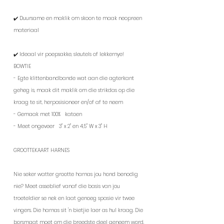
✔️ Duursame en maklik om skoon te maak neopreen
materiaal
✔️ Ideaal vir poepsakke, sleutels of lekkernye!
BOWTIE
-
Egte klittenbandbande wat aan die agterkant
geheg is, maak dit maklik om die strikdas op die
kraag te sit, herposisioneer en/of af te neem
- Gemaak met 100%
katoen
- Meet ongeveer
3" x 2" en
4,5" W x 3" H
GROOTTEKAART HARNES
Nie seker watter grootte harnas jou hond benodig
nie? Meet asseblief vanaf die basis van jou
troeteldier se nek en laat genoeg spasie vir twee
vingers. Die harnas sit 'n bietjie laer as hul kraag. Die
borsmaat moet om die breedste deel geneem word,