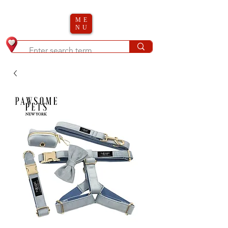
ME
NU