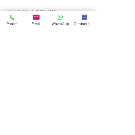
GROOTTEKAART POEPSAKKIE HOUER
Phone
Email
WhatsApp
Contact form
(8cmx5cmx5cm)
SORGINSTRUKSIES
Wanneer jy jou kraag of lood skoonmaak, beveel ons
'n sagte handwas aan - vermy skrop. Lê plat om
droog te word.